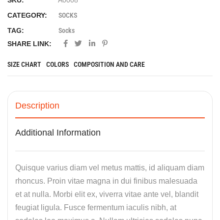
SKU:
A0008
CATEGORY:
SOCKS
TAG:
Socks
SHARE LINK:
SIZE CHART
COLORS
COMPOSITION AND CARE
Description
Additional Information
Quisque varius diam vel metus mattis, id aliquam diam
rhoncus. Proin vitae magna in dui finibus malesuada
et at nulla. Morbi elit ex, viverra vitae ante vel, blandit
feugiat ligula. Fusce fermentum iaculis nibh, at